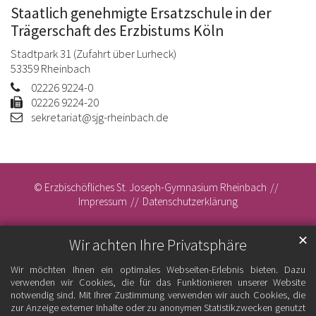
Staatlich genehmigte Ersatzschule in der
Trägerschaft des Erzbistums Köln
Stadtpark 31 (Zufahrt über Lurheck)
53359
Rheinbach
02226 9224-0
02226 9224-20
sekretariat@sjg-rheinbach.de
© Erzbischöfliches St. Joseph-Gymnasium Rheinbach
Impressum
Datenschutzerklärung
✕
Wir achten Ihre Privatsphäre
Wir möchten Ihnen ein optimales Webseiten-Erlebnis bieten. Dazu
verwenden wir Cookies, die für das Funktionieren unserer Website
notwendig sind. Mit Ihrer Zustimmung verwenden wir auch Cookies, die
zur Anzeige externer Inhalte oder zu anonymen Statistikzwecken genutzt