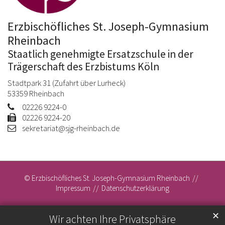
Erzbischöfliches St. Joseph-Gymnasium
Rheinbach
Staatlich genehmigte Ersatzschule in der
Trägerschaft des Erzbistums Köln
Stadtpark 31 (Zufahrt über Lurheck)
53359
Rheinbach
02226 9224-0
02226 9224-20
sekretariat@sjg-rheinbach.de
© Erzbischöfliches St. Joseph-Gymnasium Rheinbach
Impressum
Datenschutzerklärung
✕
Wir achten Ihre Privatsphäre