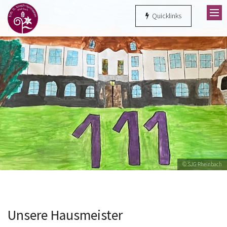
Zum Inhalt springen
Quicklinks
© SJG Rheinbach
Unsere Hausmeister