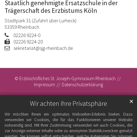
Staatlich genehmigte Ersatzschule in der
Trägerschaft des Erzbistums Köln
Stadtpark 31 (Zufahrt über Lurheck)
53359
Rheinbach
02226 9224-0
02226 9224-20
sekretariat@sjg-rheinbach.de
© Erzbischöfliches St. Joseph-Gymnasium Rheinbach
Impressum
Datenschutzerklärung
✕
Wir achten Ihre Privatsphäre
Wir möchten Ihnen ein optimales Webseiten-Erlebnis bieten. Dazu
verwenden wir Cookies, die für das Funktionieren unserer Website
notwendig sind. Mit Ihrer Zustimmung verwenden wir auch Cookies, die
zur Anzeige externer Inhalte oder zu anonymen Statistikzwecken genutzt
werden. Sie können selbst entscheiden, welche Kategorien Sie zulassen