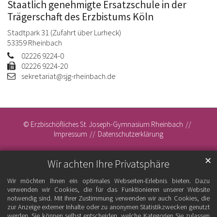
Staatlich genehmigte Ersatzschule in der
Trägerschaft des Erzbistums Köln
Stadtpark 31 (Zufahrt über Lurheck)
53359
Rheinbach
02226 9224-0
02226 9224-20
sekretariat@sjg-rheinbach.de
© Erzbischöfliches St. Joseph-Gymnasium Rheinbach
Impressum
Datenschutzerklärung
✕
Wir achten Ihre Privatsphäre
Wir möchten Ihnen ein optimales Webseiten-Erlebnis bieten. Dazu
verwenden wir Cookies, die für das Funktionieren unserer Website
notwendig sind. Mit Ihrer Zustimmung verwenden wir auch Cookies, die
zur Anzeige externer Inhalte oder zu anonymen Statistikzwecken genutzt
werden. Sie können selbst entscheiden, welche Kategorien Sie zulassen