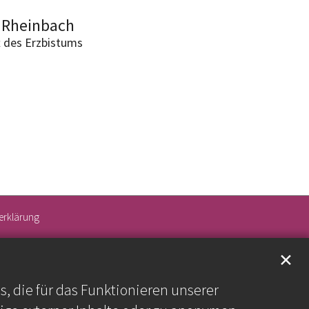
 Rheinbach
t des Erzbistums
erklärung
✕
 die für das Funktionieren unserer