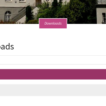
Downloads
oads