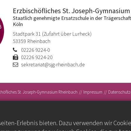
Erzbischöfliches St. Joseph-Gymnasium
Staatlich genehmigte Ersatzschule in der Trägerschaf
Köln
Stadtpark 31 (Zufahrt über Lurheck)
53359
Rheinbach
02226 9224-0
02226 9224-20
sekretariat@sjg-rheinbach.de
chöfliches St. Joseph-Gymnasium Rheinbach
Impressum
Datenschutz
iten-Erlebnis bieten. Dazu verwenden wir Cookies,