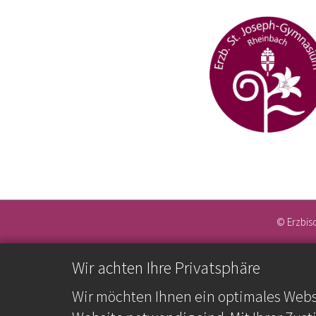
© Erzbis
Wir achten Ihre Privatsphäre
Wir möchten Ihnen ein optimales Webse