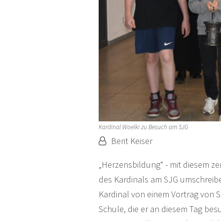
Kardinal Woelki zu Besuch am SJG
Von:
Berit Keiser
„Herzensbildung“ - mit diesem z
des Kardinals am SJG umschreibe
Kardinal von einem Vortrag von S
Schule, die er an diesem Tag bes