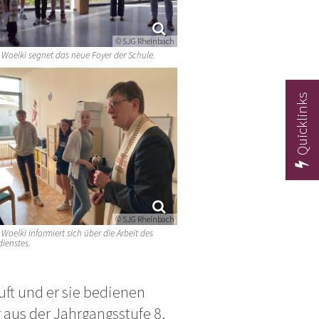
© SJG Rheinbach
 Woelki segnet das neue Foyer der Schule.
Quicklinks
© SJG Rheinbach
Woelki informiert sich über die Arbeit des
dienstes.
uft und er sie bedienen
 aus der Jahrgangsstufe 8,